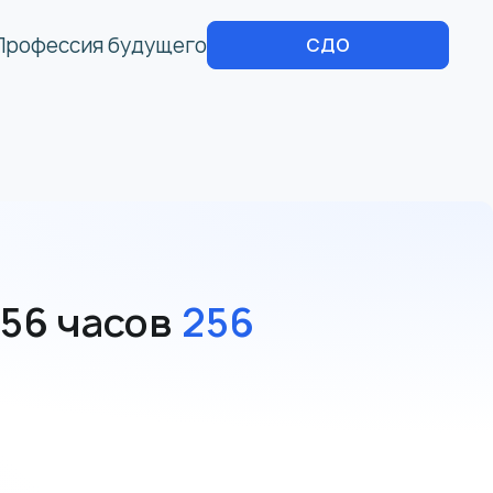
Профессия будущего
СДО
256 часов
256