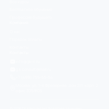
Все курсы
Бесплатное обучение
Профессия будущего
Компания
О нас
Порядок оплаты
Контакты
Контакты
info@gk-c.ru
g.k.consult@mail.ru
+7 (499) 755-55-54
Москва, ул. 1-я Фрезерная, дом 2/1, корп. 2,
офис 305/605
© 2026 Г.К Консультант. Все права защищены.