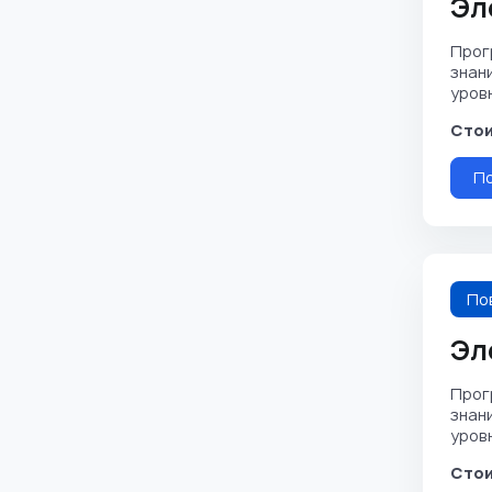
Эл
Прог
знан
уровня
Стои
П
По
Эл
Прог
знан
уровня
Стои