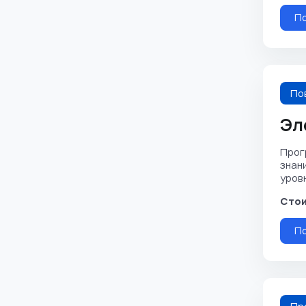
П
По
Эл
Прог
знан
уровня
Стои
П