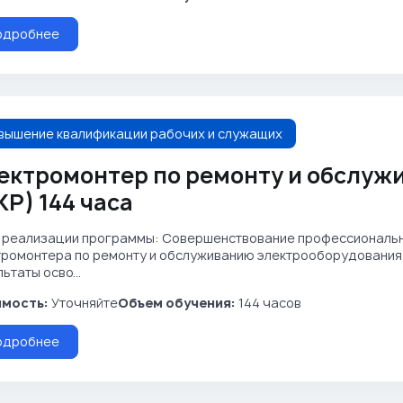
одробнее
вышение квалификации рабочих и служащих
ектромонтер по ремонту и обслуж
КР) 144 часа
 реализации программы: Совершенствование профессиональн
тромонтера по ремонту и обслуживанию электрооборудования
ьтаты осво...
мость:
Уточняйте
Объем обучения:
144 часов
одробнее