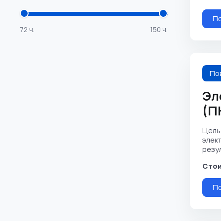
П
72 ч.
150 ч.
По
Эл
(П
Цель
элек
резул
Стои
П