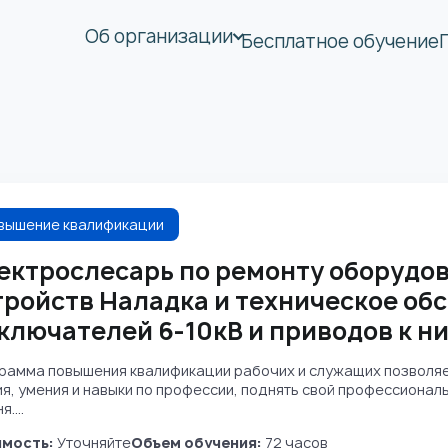
Об организации
Бесплатное обучение
вышение квалификации
ектрослесарь по ремонту оборудо
тройств Наладка и техническое о
ключателей 6-10кВ и приводов к ни
рамма повышения квалификации рабочих и служащих позволя
ия, умения и навыки по профессии, поднять свой профессиона
....
мость:
Уточняйте
Объем обучения:
72 часов