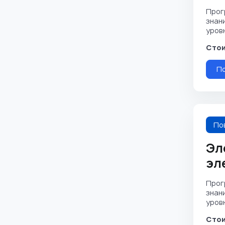
Прог
знан
уровня
Стои
П
По
Эл
эл
Прог
знан
уровня
Стои