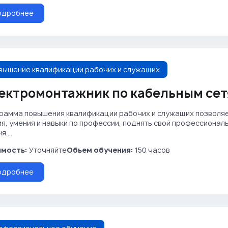
одробнее
вышение квалификации рабочих и служащих
ектромонтажник по кабельным се
рамма повышения квалификации рабочих и служащих позволя
ия, умения и навыки по профессии, поднять свой профессиона
....
мость:
Уточняйте
Объем обучения:
150 часов
одробнее