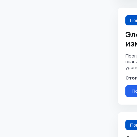
По
Эл
из
Прог
знан
уровня
Стои
П
По