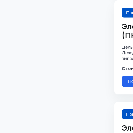
По
Эл
(П
Цель
Дежу
выпол
Стои
П
По
Эл