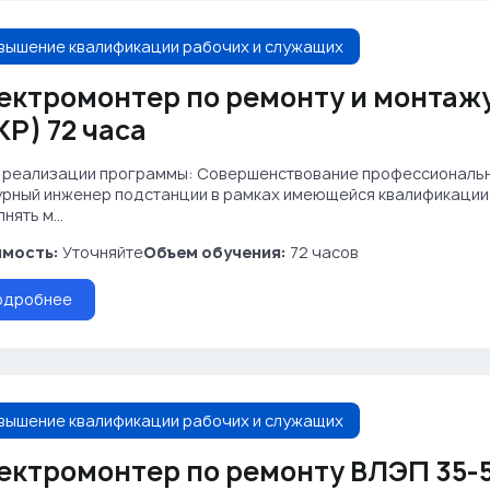
вышение квалификации рабочих и служащих
ектромонтер по ремонту и монтажу
КР) 72 часа
 реализации программы: Совершенствование профессиональн
рный инженер подстанции в рамках имеющейся квалификации.
нять м...
мость:
Уточняйте
Объем обучения:
72 часов
одробнее
вышение квалификации рабочих и служащих
ектромонтер по ремонту ВЛЭП 35-