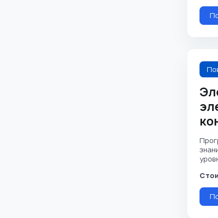
П
По
Эл
эл
ко
Прог
знан
уровня
Стои
П