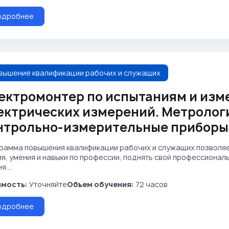
одробнее
вышение квалификации рабочих и служащих
ектромонтер по испытаниям и изм
ектрических измерений. Метролог
нтрольно-измерительные приборы
рамма повышения квалификации рабочих и служащих позволя
ия, умения и навыки по профессии, поднять свой профессиона
....
мость:
Уточняйте
Объем обучения:
72 часов
одробнее