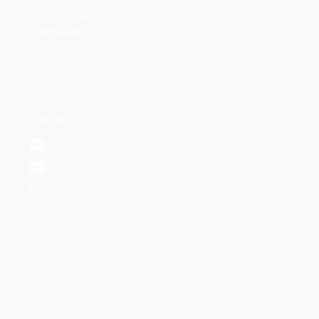
Профессия будущего
Компания
О нас
Порядок оплаты
Контакты
Контакты
info@gk-c.ru
g.k.consult@mail.ru
+7 (499) 755-55-54
Москва, ул. 1-я Фрезерная, дом 2/1, корп. 2,
офис 305/605
© 2026 Г.К Консультант. Все права защищены.
Политика конфиденциальности
Разработчик сайта devseopro.com