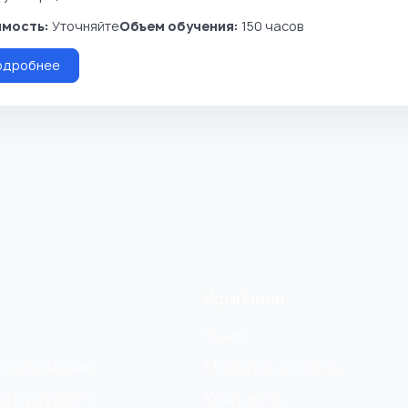
мость:
Уточняйте
Объем обучения:
150 часов
одробнее
Компания
О нас
ое обучение
Порядок оплаты
я будущего
Контакты