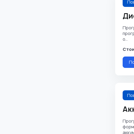
По
Ди
Прог
прог
о...
Стои
П
По
Ак
Прог
форм
аккум