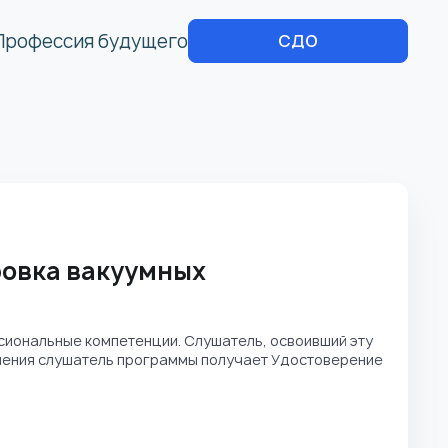
Профессия будущего
СДО
ровка вакуумных
иональные компетенции. Слушатель, освоивший эту
учения слушатель программы получает Удостоверение