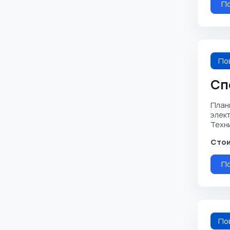
П
По
Сп
План
элек
Техни
Стои
П
По