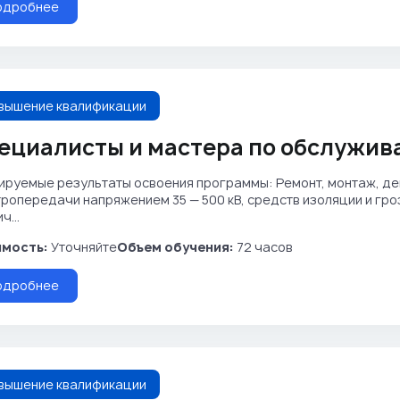
одробнее
вышение квалификации
ециалисты и мастера по обслужив
ируемые результаты освоения программы: Ремонт, монтаж, де
тропередачи напряжением 35 — 500 кВ, средств изоляции и гр
ч...
мость:
Уточняйте
Объем обучения:
72 часов
одробнее
вышение квалификации