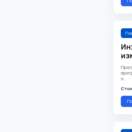
П
По
Ин
из
Прог
прог
о...
Стои
П