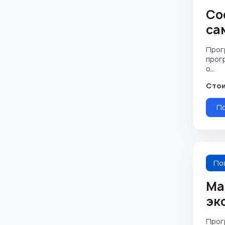
Со
са
Прог
прог
о...
Стои
П
По
Ма
эк
Прог