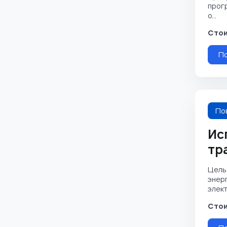
прог
о...
Стои
П
По
Ис
тр
Цель
энерг
элект
Стои