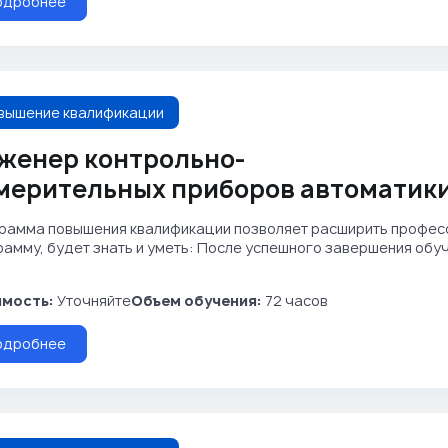
одробнее
вышение квалификации
женер контрольно-
мерительных приборов автоматик
рамма повышения квалификации позволяет расширить професс
рамму, будет знать и уметь: После успешного завершения об
мость:
Уточняйте
Объем обучения:
72 часов
одробнее