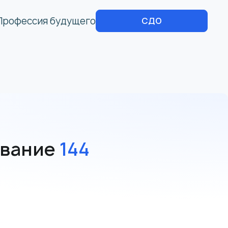
Профессия будущего
СДО
ование
144