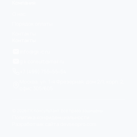
Компания
О нас
Порядок оплаты
Контакты
Контакты
info@gk-c.ru
g.k.consult@mail.ru
+7 (499) 755-55-54
Москва, ул. 1-я Фрезерная, дом 2/1, корп. 2,
офис 305/605
© 2026 Г.К Консультант. Все права защищены.
Политика конфиденциальности
Разработчик сайта devseopro.com