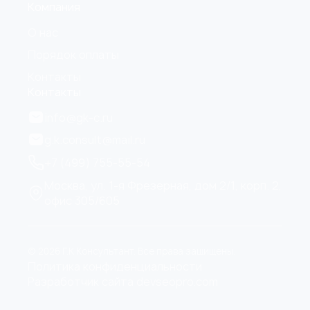
Компания
О нас
Порядок оплаты
Контакты
Контакты
info@gk-c.ru
g.k.consult@mail.ru
+7 (499) 755-55-54
Москва, ул. 1-я Фрезерная, дом 2/1, корп. 2,
офис 305/605
© 2026 Г.К Консультант. Все права защищены.
Политика конфиденциальности
Разработчик сайта devseopro.com