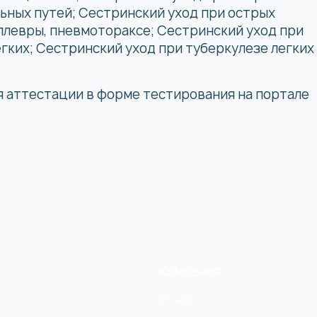
ьных путей; Сестринский уход при острых
 плевры, пневмотораксе; Сестринский уход при
егких; Сестринский уход при туберкулезе легких
я аттестации в форме тестирования на портале
Компания
О нас