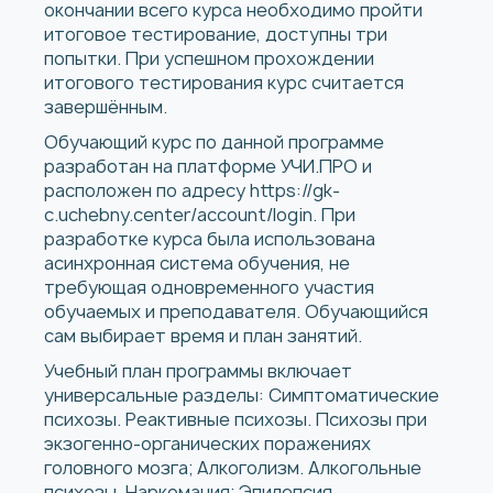
окончании всего курса необходимо пройти
итоговое тестирование, доступны три
попытки. При успешном прохождении
итогового тестирования курс считается
завершённым.
Обучающий курс по данной программе
разработан на платформе УЧИ.ПРО и
расположен по адресу
https://gk-
c.uchebny.center/account/login
. При
разработке курса была использована
асинхронная система обучения, не
требующая одновременного участия
обучаемых и преподавателя. Обучающийся
сам выбирает время и план занятий.
Учебный план программы включает
универсальные разделы: Симптоматические
психозы. Реактивные психозы. Психозы при
экзогенно-органических поражениях
головного мозга; Алкоголизм. Алкогольные
психозы. Наркомания; Эпилепсия.