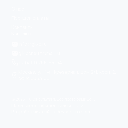
О нас
Порядок оплаты
Контакты
Контакты
info@gk-c.ru
g.k.consult@mail.ru
+7 (499) 755-55-54
Москва, ул. 1-я Фрезерная, дом 2/1, корп. 2,
офис 305/605
© 2026 Г.К Консультант. Все права защищены.
Политика конфиденциальности
Разработчик сайта devseopro.com