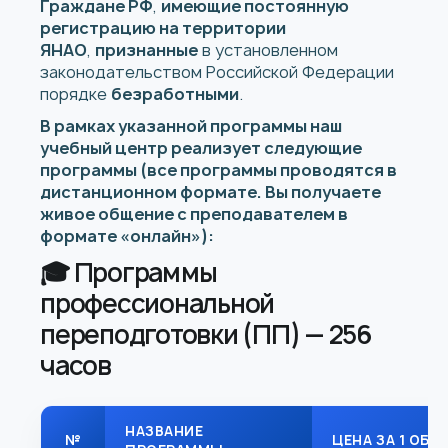
Граждане РФ
,
имеющие постоянную
регистрацию на территории
ЯНАО
,
признанные
в установленном
законодательством Российской Федерации
порядке
безработными
.
В рамках указанной программы наш
учебный центр реализует следующие
программы
(все программы проводятся в
дистанционном формате. Вы получаете
живое общение с преподавателем в
формате «онлайн»):
🎓 Программы
профессиональной
переподготовки (ПП) — 256
часов
НАЗВАНИЕ
№
ЦЕНА ЗА 1 ОБУ